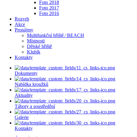
Foto 2018
Foto 2017
Foto 2016
Rozvrh
Akce
Pronájmy
Multifunkční hřiště ⁄ BEACH
Místnosti
Dětské hřiště
Klubík
Kontakty
Dokumenty
Nabídka kroužků
Aktuality
Tábory a soustředění
Galerie
Kontakty