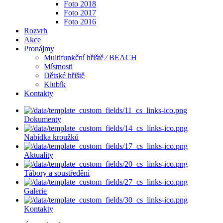
Foto 2018
Foto 2017
Foto 2016
Rozvrh
Akce
Pronájmy
Multifunkční hřiště ⁄ BEACH
Místnosti
Dětské hřiště
Klubík
Kontakty
Dokumenty
Nabídka kroužků
Aktuality
Tábory a soustředění
Galerie
Kontakty