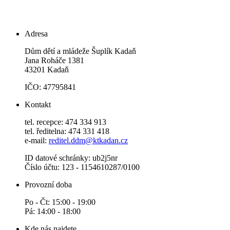
Adresa
Dům dětí a mládeže Šuplík Kadaň
Jana Roháče 1381
43201 Kadaň
IČO: 47795841
Kontakt
tel. recepce: 474 334 913
tel. ředitelna: 474 331 418
e-mail:
reditel.ddm@ktkadan.cz
ID datové schránky: ub2j5nr
Číslo účtu: 123 - 1154610287/0100
Provozní doba
Po - Čt: 15:00 - 19:00
Pá: 14:00 - 18:00
Kde nás najdete