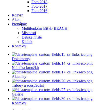
Foto 2018
Foto 2017
Foto 2016
Rozvrh
Akce
Pronájmy
Multifunkční hřiště ⁄ BEACH
Místnosti
Dětské hřiště
Klubík
Kontakty
Dokumenty
Nabídka kroužků
Aktuality
Tábory a soustředění
Galerie
Kontakty