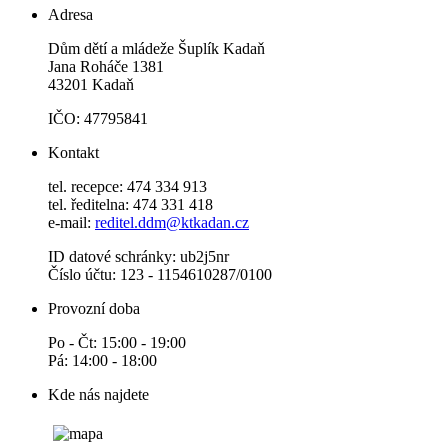
Adresa
Dům dětí a mládeže Šuplík Kadaň
Jana Roháče 1381
43201 Kadaň
IČO: 47795841
Kontakt
tel. recepce: 474 334 913
tel. ředitelna: 474 331 418
e-mail:
reditel.ddm@ktkadan.cz
ID datové schránky: ub2j5nr
Číslo účtu: 123 - 1154610287/0100
Provozní doba
Po - Čt: 15:00 - 19:00
Pá: 14:00 - 18:00
Kde nás najdete