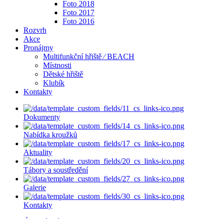
Foto 2018
Foto 2017
Foto 2016
Rozvrh
Akce
Pronájmy
Multifunkční hřiště ⁄ BEACH
Místnosti
Dětské hřiště
Klubík
Kontakty
Dokumenty
Nabídka kroužků
Aktuality
Tábory a soustředění
Galerie
Kontakty