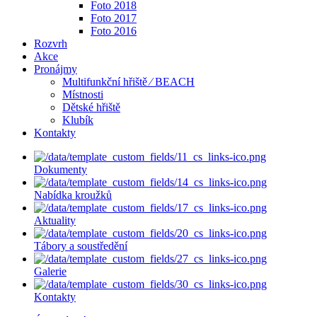
Foto 2018
Foto 2017
Foto 2016
Rozvrh
Akce
Pronájmy
Multifunkční hřiště ⁄ BEACH
Místnosti
Dětské hřiště
Klubík
Kontakty
Dokumenty
Nabídka kroužků
Aktuality
Tábory a soustředění
Galerie
Kontakty