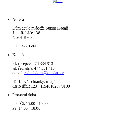
Adresa
Dům dětí a mládeže Šuplík Kadaň
Jana Roháče 1381
43201 Kadaň
IČO: 47795841
Kontakt
tel. recepce: 474 334 913
tel. ředitelna: 474 331 418
e-mail:
reditel.ddm@ktkadan.cz
ID datové schránky: ub2j5nr
Číslo účtu: 123 - 1154610287/0100
Provozní doba
Po - Čt: 15:00 - 19:00
Pá: 14:00 - 18:00