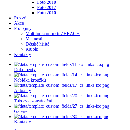
Foto 2018
Foto 2017
Foto 2016
Rozvrh
Akce
Pronájmy
Multifunkční hřiště ⁄ BEACH
Místnosti
Dětské hřiště
Klubík
Kontakty
Dokumenty
Nabídka kroužků
Aktuality
Tábory a soustředění
Galerie
Kontakty