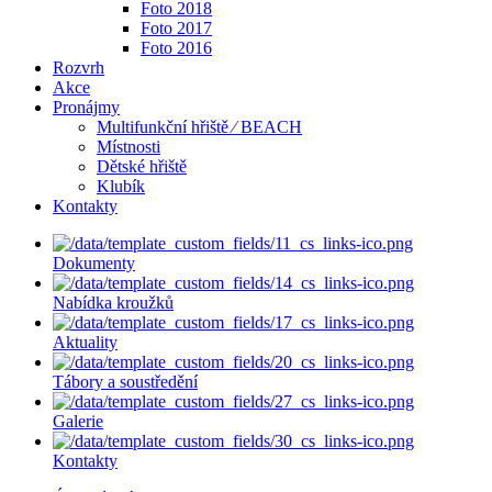
Foto 2018
Foto 2017
Foto 2016
Rozvrh
Akce
Pronájmy
Multifunkční hřiště ⁄ BEACH
Místnosti
Dětské hřiště
Klubík
Kontakty
Dokumenty
Nabídka kroužků
Aktuality
Tábory a soustředění
Galerie
Kontakty