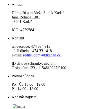
Adresa
Dům dětí a mládeže Šuplík Kadaň
Jana Roháče 1381
43201 Kadaň
IČO: 47795841
Kontakt
tel. recepce: 474 334 913
tel. ředitelna: 474 331 418
e-mail:
reditel.ddm@ktkadan.cz
ID datové schránky: ub2j5nr
Číslo účtu: 123 - 1154610287/0100
Provozní doba
Po - Čt: 15:00 - 19:00
Pá: 14:00 - 18:00
Kde nás najdete