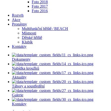
Foto 2018
Foto 2017
Foto 2016
Rozvrh
Akce
Pronájmy
Multifunkční hřiště ⁄ BEACH
Místnosti
Dětské hřiště
Klubík
Kontakty
Dokumenty
Nabídka kroužků
Aktuality
Tábory a soustředění
Galerie
Kontakty