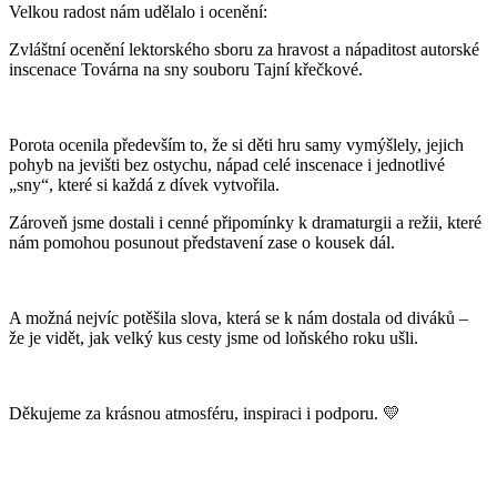
Velkou radost nám udělalo i ocenění:
Zvláštní ocenění lektorského sboru za hravost a nápaditost autorské
inscenace Továrna na sny souboru Tajní křečkové.
Porota ocenila především to, že si děti hru samy vymýšlely, jejich
pohyb na jevišti bez ostychu, nápad celé inscenace i jednotlivé
„sny“, které si každá z dívek vytvořila.
Zároveň jsme dostali i cenné připomínky k dramaturgii a režii, které
nám pomohou posunout představení zase o kousek dál.
A možná nejvíc potěšila slova, která se k nám dostala od diváků –
že je vidět, jak velký kus cesty jsme od loňského roku ušli.
Děkujeme za krásnou atmosféru, inspiraci i podporu. 💛