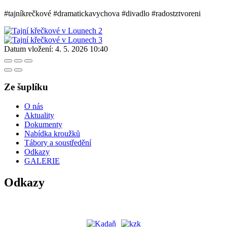
#tajníkrečkové #dramatickavychova #divadlo #radostztvoreni
Datum vložení:
4. 5. 2026 10:40
Ze šuplíku
O nás
Aktuality
Dokumenty
Nabídka kroužků
Tábory a soustředění
Odkazy
GALERIE
Odkazy