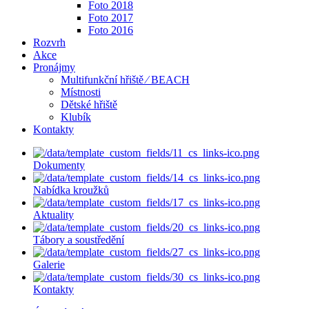
Foto 2018
Foto 2017
Foto 2016
Rozvrh
Akce
Pronájmy
Multifunkční hřiště ⁄ BEACH
Místnosti
Dětské hřiště
Klubík
Kontakty
Dokumenty
Nabídka kroužků
Aktuality
Tábory a soustředění
Galerie
Kontakty